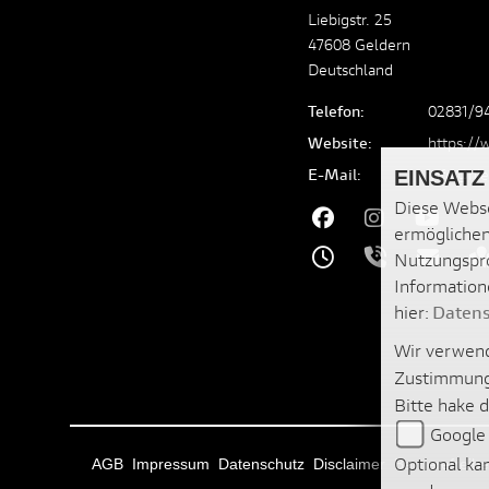
Liebigstr. 25
47608 Geldern
Deutschland
Telefon:
02831/9
Website:
https://
E-Mail:
info@ni
EINSATZ
Diese Webse
ermöglichen
Nutzungspro
Information
hier:
Datens
Wir verwend
Zustimmung
Bitte hake 
Google
Optional ka
AGB
Impressum
Datenschutz
Disclaimer
Barrierefreihe