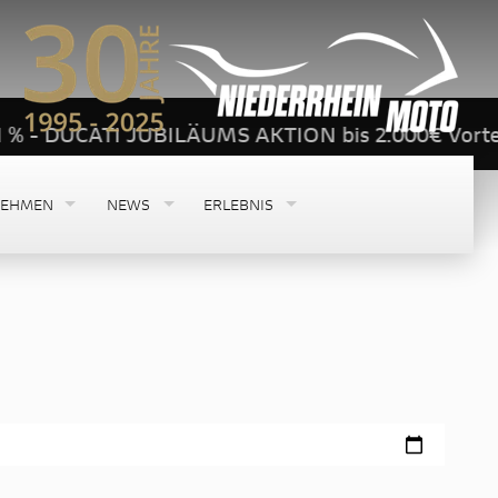
ATI JUBILÄUMS AKTION bis 2.000€ Vorteil! -
NEHMEN
NEWS
ERLEBNIS