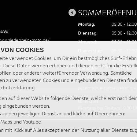
SOMMERÖFFNU
Montag:
09:30 - 12:30
4999
Dienstag:
09:30 - 12:30
www.niederrhein-moto.de/
Mittwoch:
09:30 - 12:30
ederrhein-moto.de
 VON COOKIES
Donnerstag:
09:30 - 12:30
ite verwendet Cookies, um Dir ein bestmögliches Surf-Erlebn
Freitag:
09:30 - 12:30
. Diese Daten werden erhoben und dienen nicht für die Erstel
Samstag:
10:00 - 13:00
filen oder anderer weiterführender Verwendung. Sämtliche
Sonntag:
geschlossen
en zu verwendeten Cookies und eingebundenen Diensten find
chutzerklärung
MÄRZ BIS EINSCHLIESSLIC
en auf dieser Website folgende Dienste, welche erst nach dei
Werkstatt:
 eingebunden werden.
Montags bis Freitags: 9:30 Uh
dazu den jeweiligen Dienst an und klicke auf Übernehmen:
 Maps und Youtube
nn mit Klick auf Alles akzeptieren der Nutzung aller Dienste z
it
powered by 1000PS